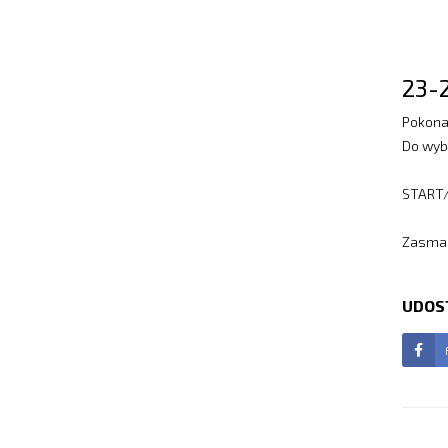
23-
Pokona
Do wyb
START/
Zasmak
UDOS