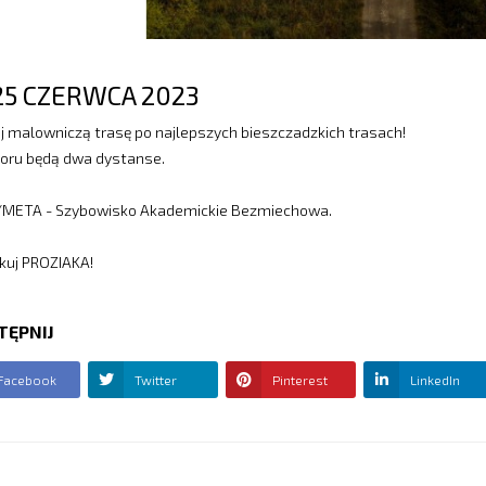
25 CZERWCA 2023
j malowniczą trasę po najlepszych bieszczadzkich trasach!
oru będą dwa dystanse.
META - Szybowisko Akademickie Bezmiechowa.
uj PROZIAKA!
TĘPNIJ
Facebook
Twitter
Pinterest
LinkedIn