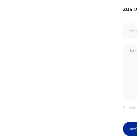
ZOST
Pamięta
WYŚ