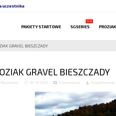
a uczestnika
NEW
PAKIETY STARTOWE
SGSERIES
PROZIAK
ZIAK GRAVEL BIESZCZADY
OZIAK GRAVEL BIESZCZADY
 Wyświetleń
30/10/2022
0 komentarze
Dodał:
Przemek
comment
person