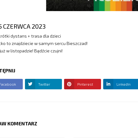
5 CZERWCA 2023
 krótki dystans + trasa dla dzieci
ko to znajdziecie w samym sercu Bieszczad!
już w listopadzie! Bądźcie czujni!
TĘPNIJ
Facebook
Twitter
Pinterest
LinkedIn
AW KOMENTARZ