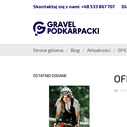
Skontaktuj się z nami
+48 533 867 707
Dl
Strona główna
Blog
Aktualności
OFI
OF
OSTATNIO DODANE
185
visibility