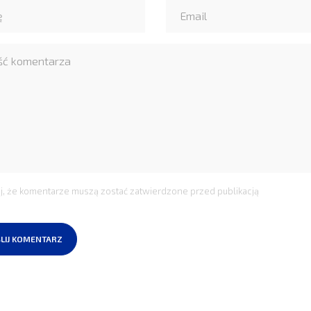
j, że komentarze muszą zostać zatwierdzone przed publikacją
LIJ KOMENTARZ