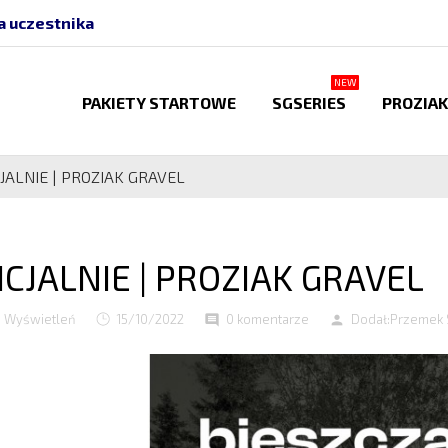
a uczestnika
NEW
PAKIETY STARTOWE
SGSERIES
PROZIAK
CJALNIE | PROZIAK GRAVEL
ICJALNIE | PROZIAK GRAVEL
1 Wyświetleń
15/10/2022
0 komentarze
Dodał:
Przemek 
comment
person