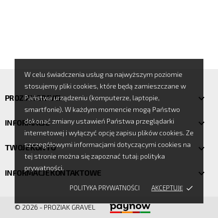
W celu świadczenia usług na najwyższym poziomie
stosujemy pliki cookies, które będą zamieszczane w
PROZIAK GRAVEL

Państwa urządzeniu (komputerze, laptopie,
smartfonie). W każdym momencie mogą Państwo
dokonać zmiany ustawień Państwa przeglądarki
INFORMACJE

internetowej i wyłączyć opcję zapisu plików cookies. Ze
szczegółowymi informacjami dotyczącymi cookies na
TWOJE KONTO

tej stronie można się zapoznać tutaj: polityka
prywatności.
INFORMACJE KONTAKTOWE

POLITYKA PRYWATNOŚCI
AKCEPTUJĘ
done
© 2026 - PROZIAK GRAVEL