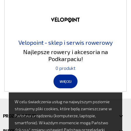
Velopoint - sklep i serwis rowerowy
Najlepsze rowery i akcesoria na
Podkarpaciu!
0 produkt
WIĘCEJ
W celu świadczenia usług na najwyższym poziomie
stosujemy pliki cookies, które będą zamieszczane w
PROZIAK GRAVEL

Państwa urządzeniu (komputerze, laptopie,
smartfonie). W każdym momencie mogą Państwo
dokonać zmiany ustawień Państwa przeglądarki
INFORMACJE